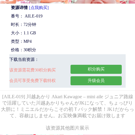
资源详情
[点我购买]
番号： AILE-019
时长：72分钟
大小：1.1 GB
类型：MP4
价格：30积分
下载当前资源：
积分购买
该资源需花费30积分购买
会员可享受免费下载特权
升级会员
[AILE-019] 川越あかり Akari Kawagoe – mini aile ジュニア路線
で活躍していた川越あかりちゃんがJKになって、ちょっぴり
大胆に！ミニエルだからこその初Ｔバック解禁！JK1だからっ
て、容赦はしません。お宝映像満載でお届け致します
该资源其他图片展示