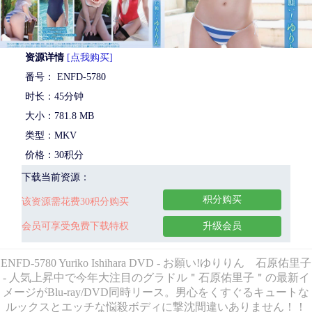
资源详情
[点我购买]
番号： ENFD-5780
时长：45分钟
大小：781.8 MB
类型：MKV
价格：30积分
下载当前资源：
积分购买
该资源需花费30积分购买
会员可享受免费下载特权
升级会员
ENFD-5780 Yuriko Ishihara DVD - お願い!ゆりりん 石原佑里子
- 人気上昇中で今年大注目のグラドル＂石原佑里子＂の最新イ
メージがBlu-ray/DVD同時リース。男心をくすぐるキュートな
ルックスとエッチな悩殺ボディに撃沈間違いありません！！