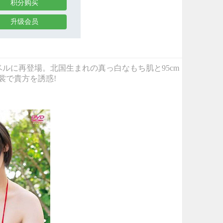
积分购买
升级会员
ベルに再登場。北国生まれの真っ白なもち肌と95cm
裳で貴方を誘惑!