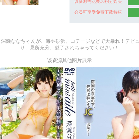
该资源需花费30积分购买
会员可享受免费下载特权
 aile 3 | 元気ハツラツ深瀬ななちゃんが、海や砂浜、コテージなどで
り、見所充分。魅了されちゃってください！
该资源其他图片展示