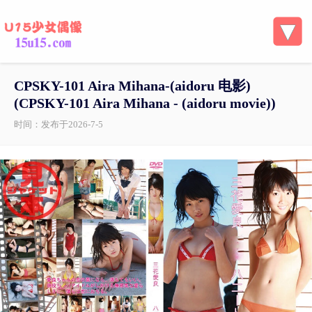
CPSKY-101 Aira Mihana-(aidoru 电影)
(CPSKY-101 Aira Mihana - (aidoru movie))
时间：发布于2026-7-5