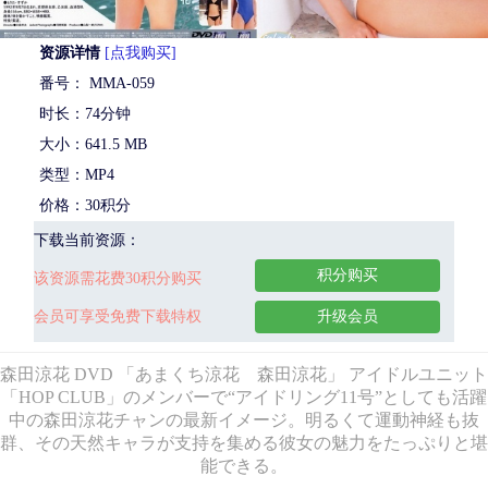
资源详情
[点我购买]
番号： MMA-059
时长：74分钟
大小：641.5 MB
类型：MP4
价格：30积分
下载当前资源：
积分购买
该资源需花费30积分购买
会员可享受免费下载特权
升级会员
森田涼花 DVD 「あまくち涼花 森田涼花」 アイドルユニット
「HOP CLUB」のメンバーで“アイドリング11号”としても活躍
中の森田涼花チャンの最新イメージ。明るくて運動神経も抜
群、その天然キャラが支持を集める彼女の魅力をたっぷりと堪
能できる。