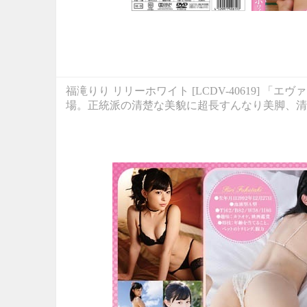
福滝りり リリーホワイト [LCDV-40619]
場。正統派の清楚な美貌に超長すんなり美脚、清