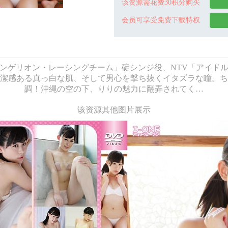
该资源需花费30积分购买
会员可享受免费下载特权
 「エヴァンゲリオン・レーシングチーム」碇シンジ役、NTV「アイ
潔感ある真っ白な肌、そして男心を撃ち抜くイタズラな瞳。ち
調！沖縄の空の下、りりの魅力に翻弄されてく…
该资源其他图片展示