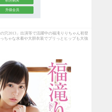
积分购买
升级会员
ドルの穴2013」出演等で活躍中の福滝りりちゃん初登
っちゃな水着や大胆衣装でプリっとヒップも大強