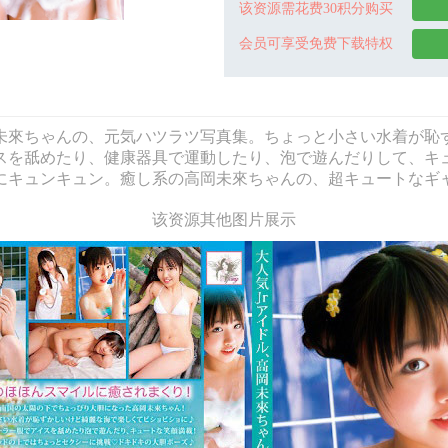
该资源需花费30积分购买
会员可享受免费下载特权
未來ちゃんの、元気ハツラツ写真集。ちょっと小さい水着が恥
スを舐めたり、健康器具で運動したり、泡で遊んだりして、キ
にキュンキュン。癒し系の高岡未來ちゃんの、超キュートなギ
该资源其他图片展示