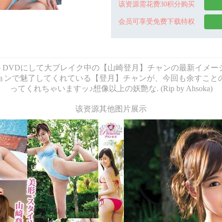
该资源需花费30积分购买
会员可享受免费下载特权
rincess - ファーストDVDにして大ブレイク中の【山崎登月】チャン
ョンで魅了してくれている【登月】チャンが、今回も余すこと
ってくれちゃいますッ♪想像以上の妖艶な. (Rip by Ahsoka)
该资源其他图片展示