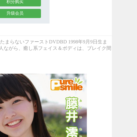
积分购买
升级会员
に降臨！！ たまらないファーストDVDBD 1998年9月9日生ま
い新人ながら、癒し系フェイス＆ボディは、ブレイク間