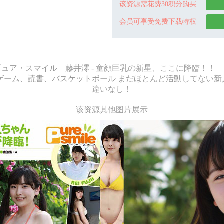
该资源需花费30积分购买
会员可享受免费下载特权
澪 Pure Smile - ピュア・スマイル 藤井澪 - 童顔巨乳の新星、ここ
・特技：ゲーム、読書、バスケットボール まだほとんど活動してな
違いなし！
该资源其他图片展示